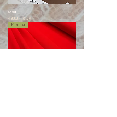
кади
Цена
4500,00 RUB
Новинка
креп
Цена
5300,00 RUB
Новинка