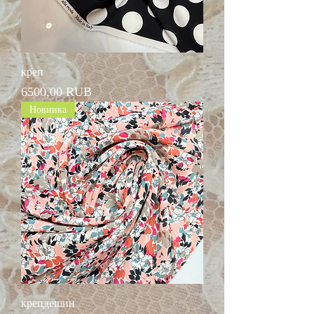
креп
Цена
6500,00 RUB
Новинка
крепдешин