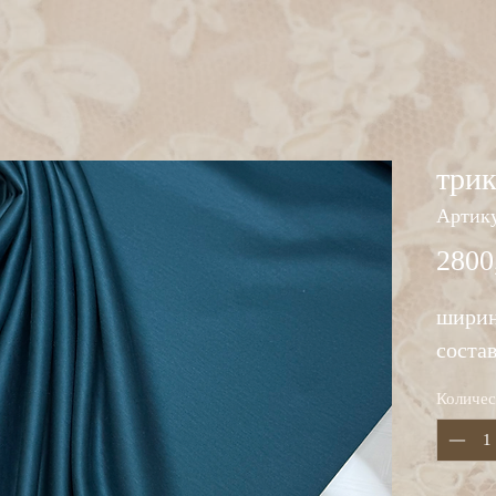
три
Артику
2800
ширин
соста
Количес