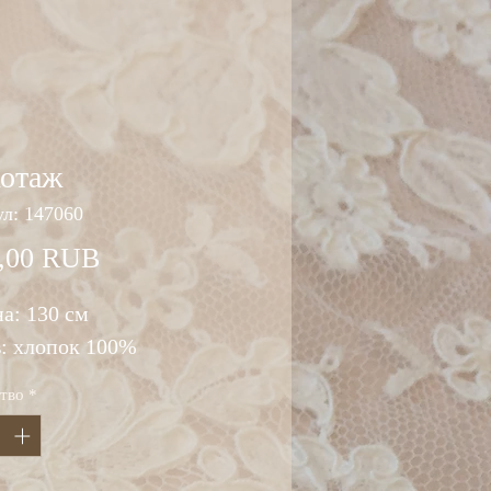
котаж
л: 147060
Цена
,00 RUB
а: 130 см
в: хлопок 100%
тво
*