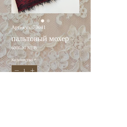
Артикул: 70041
пальтовый мохер
Цена
6000,00 RUB
Количество
*
Добавить в корзину
состав: шерсть 71%, мохер
26%, полиамид 3%
ширина : 150 см