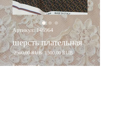
Артикул: 146964
шерсть плательная
Обычная
Спеццена
 2500,00 RUB 
1500,00 RUB
цена
Количество
*
Добавить в корзину
ширина: 140 см
состав: шерсть 100%