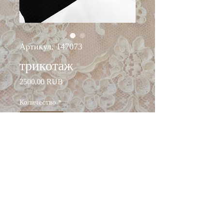
Артикул: 147073
трикотаж
Цена
2500,00 RUB
Количество
*
Добавить в корзину
ширина: 140 см
состав: вискоза 70%, п/а
26%, эластан 4%