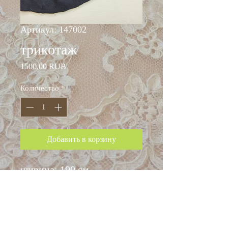
Артикул: 147002
трикотаж
Цена
1500,00 RUB
Количество
*
Добавить в корзину
ширина: 190 см
состав: хлопок 💯%
* на данный артикул