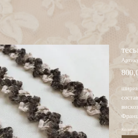
тесь
Артику
800,
ширин
состав
виско
Фран
Количес