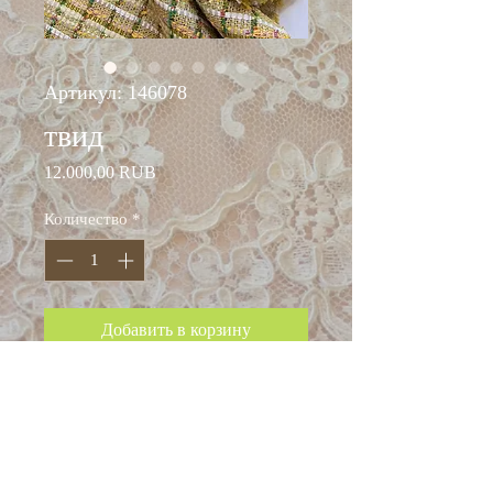
Артикул: 146078
твид
Цена
12.000,00 RUB
Количество
*
Добавить в корзину
ширина: 150 см
состав: хлопок 60%,
вискоза 25%, п/эстер 15%