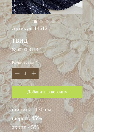
Артикул: 146121
твид
Цена
6800,00 RUB
Количество
*
Добавить в корзину
ширина: 130 см
шерсть 45%
акрил 45%