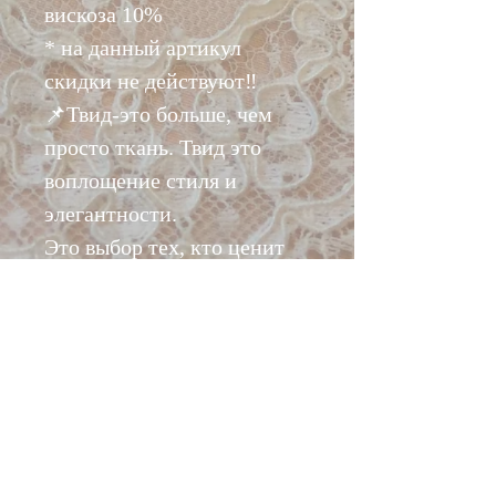
вискоза 10%
* на данный артикул
скидки не действуют‼️
📌Твид-это больше, чем
просто ткань. Твид это
воплощение стиля и
элегантности.
Это выбор тех, кто ценит
красоту и комфорт.
Несмотря на то, что твид
известен своей
прочностью, он также
обладает утонченностью и
легкостью.
Из этой ткани получится