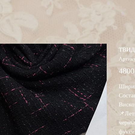
твид
Артику
4800
Ширин
Соста
Виско
📌Лет
черны
фукси