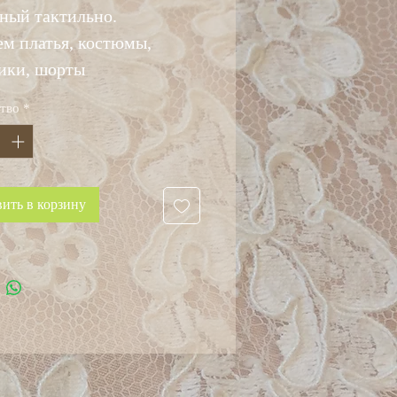
ный тактильно.
м платья, костюмы,
ики, шорты
тво
*
ить в корзину