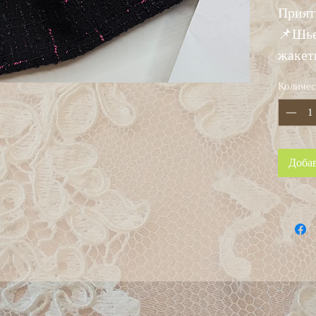
Прият
📌Шье
жакет
Количес
Добав