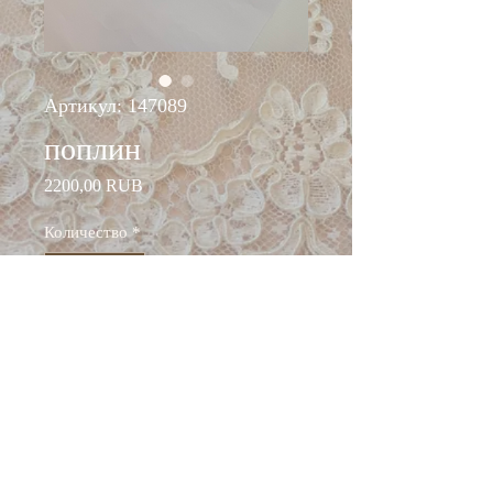
Артикул: 147089
поплин
Цена
2200,00 RUB
Количество
*
Добавить в корзину
ширина: 145 см
состав: хлопок 97%,
эластан 3%