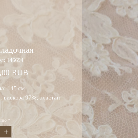
кладочная
л: 146694
Цена
,00 RUB
а: 145 см
: вискоза 97%, эластан
тво
*