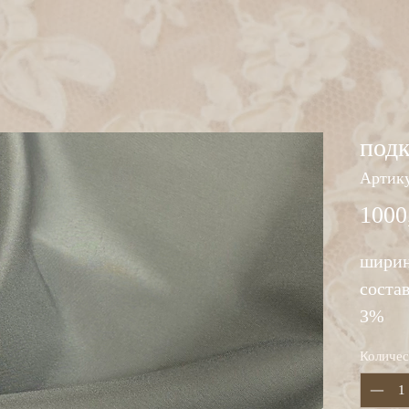
под
Артику
1000
ширин
состав
3%
Количес