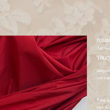
пла
Артику
1800
ширин
соста
* на 
скидк