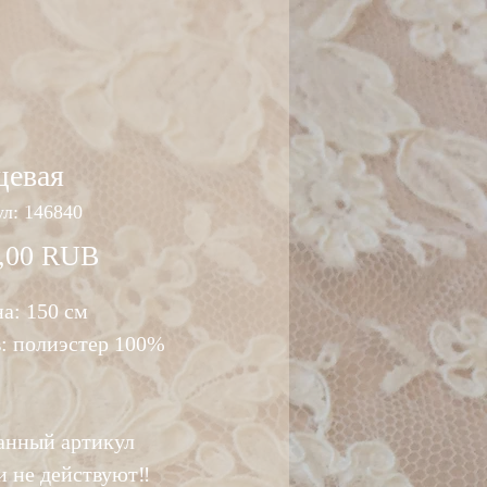
щевая
л: 146840
Цена
,00 RUB
а: 150 см
в: полиэстер 100%
данный артикул
и не действуют‼️