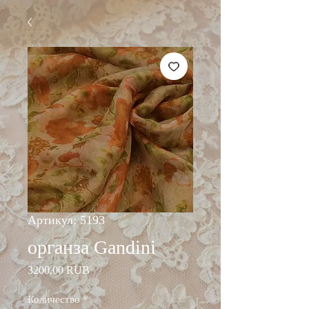
Артикул: 5193
органза Gandini
Цена
3200,00 RUB
Количество
*