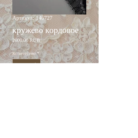
Артикул: 146727
кружево кордовое
Цена
2000,00 RUB
Количество
*
Добавить в корзину
ширина: 10 см
состав: хлопок 70%,
вискоза 20%, п/амид 10%