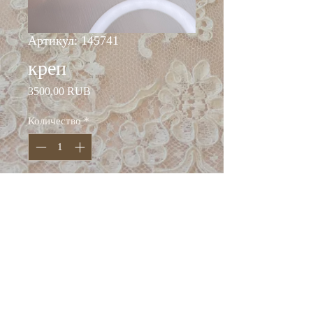
Артикул: 145741
креп
Цена
3500,00 RUB
Количество
*
Добавить в корзину
ширина: 140 см
состав: вискоза 70%, п/а
30%