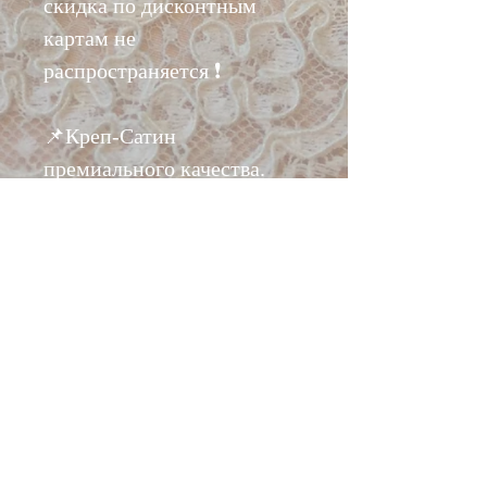
скидка по дисконтным
картам не
распространяется ❗️
📌Креп-Сатин
премиального качества.
Ткань плотная
двусторонняя. Одна
сторона с лоском, другая
креповая. Обе стороны
рабочие. Ткань
практически не сминается.
Вислая, струящаяся,
хорошо драпируется!