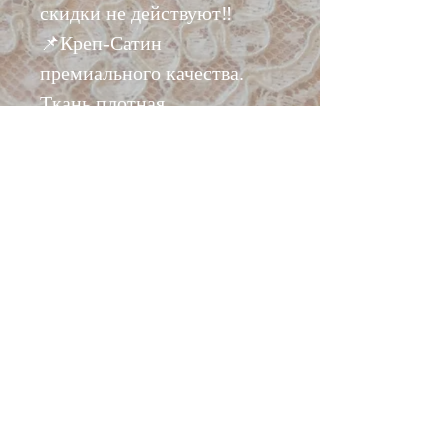
скидки не действуют‼️
📌Креп-Сатин
премиального качества.
Ткань плотная
двусторонняя. Одна
сторона с лоском, другая
креповая. Обе стороны
рабочие. Красивый
коралловый оттенок. Ткань
практически не сминается.
Вислая, струящаяся,
хорошо драпируется!
📌Эта ткань отлично
подойдет на платье,
костюм, широкие брюки