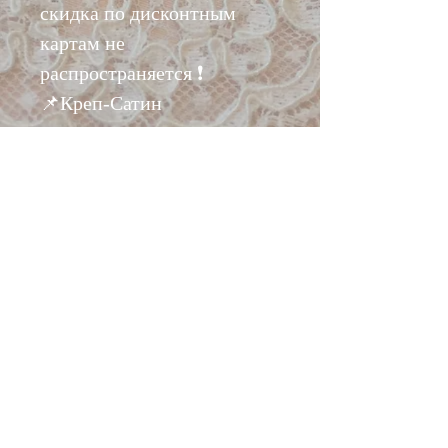
скидка по дисконтным
картам не
распространяется ❗️
📌Креп-Сатин
премиального качества.
Ткань плотная
двусторонняя. Одна
сторона с лоском, другая
креповая. Обе стороны
рабочие. Ткань
практически не сминается.
Вислая, струящаяся,
хорошо драпируется!
📌Эта ткань отлично
подойдет на платье,