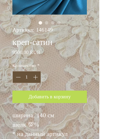
Артикул: 146149
креп-сатин
Цена
9500,00 RUB
Количество
*
Добавить в корзину
ширина: 140 см
шёлк 💯%
* на данный артикул