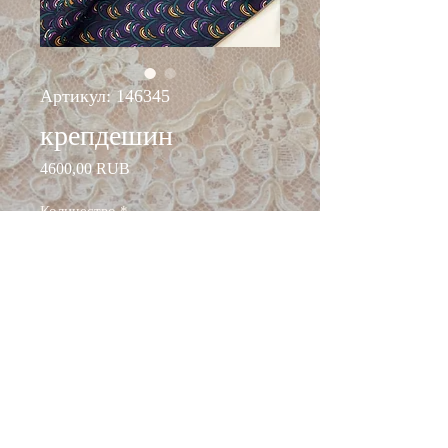
Артикул: 146345
крепдешин
Цена
4600,00 RUB
Количество
*
Добавить в корзину
ширина: 115 см
состав: шёлк 100%