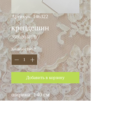
Артикул: 146322
крепдешин
Цена
3500,00 RUB
Количество
*
Добавить в корзину
ширина: 140 см
состав: шёлк 💯%
* скидки не действуют‼️
📌пластичные, хорошо