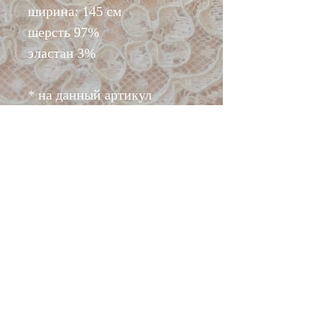
ширина: 145 см
шерсть 97%
эластан 3%
* на данный артикул
скидки не действуют‼️
📌 Ткань костюмно-
плательной группы,
двусторонняя. Одна
сторона матовая, вторая
глянцевая. Ткань с
эластаном, пластичная.
📌Эта ткань отлично