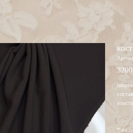
кос
Артику
3200
ширин
соста
эласт
* на 