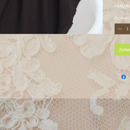
скидк
Количес
Добав