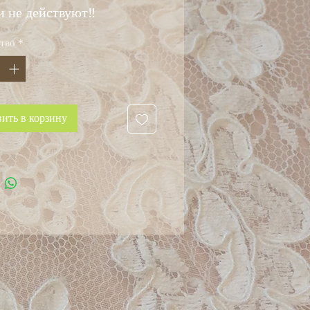
и не действуют‼️
тво
*
ить в корзину