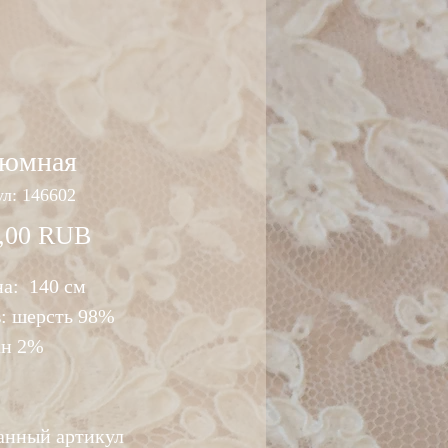
тюмная
л: 146602
Цена
,00 RUB
а: 140 см
в: шерсть 98%
ан 2%
данный артикул