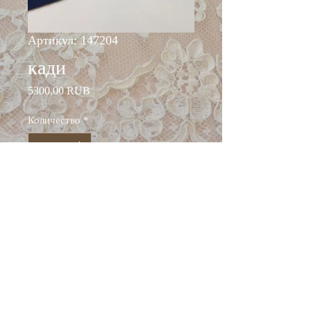
Артикул: 147204
кади
Цена
5300,00 RUB
Количество
*
Добавить в корзину
ширина: 138 см
состав: вискоза 70%, шёлк
30%