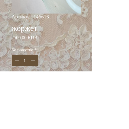
Артикул: 146616
жоржет
Цена
2500,00 RUB
Количество
*
Добавить в корзину
ширина: 145 см
состав: шёлк 100%
* на данный артикул