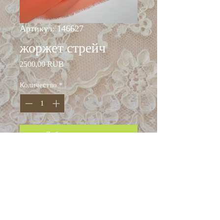
Артикул: 146627
жоржет стрейч
Цена
2500,00 RUB
Количество
*
Добавить в корзину
ширина: 140 см
состав: шёлк 97%, эластан
3%