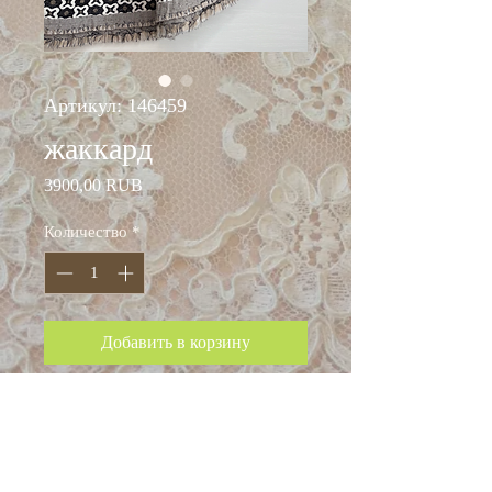
Артикул: 146459
жаккард
Цена
3900,00 RUB
Количество
*
Добавить в корзину
ширина: 130 см
состав: вискоза 40%
п/эстер 50%