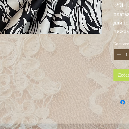
📌Из 
плать
длинн
пижам
Количес
Добав