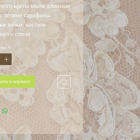
этого крепа шьем длинные
я, летние сарафаны,
ые юбки, костюм
ного стиля
тво
*
ить в корзину