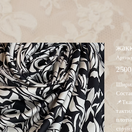
жак
Артику
2500
Ширин
Соста
📌Тка
тактил
плотн
струи