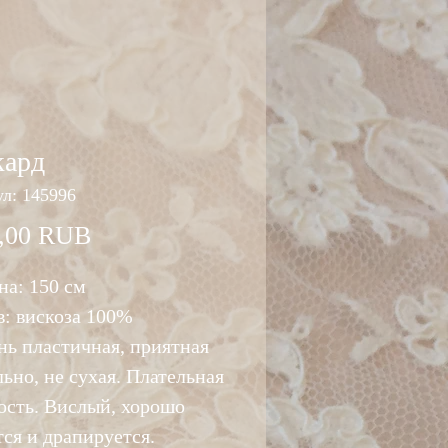
кард
л: 145996
Цена
,00 RUB
а: 150 см
в: вискоза 100%
нь пластичная, приятная
ьно, не сухая. Плательная
ость. Вислый, хорошо
тся и драпируется.