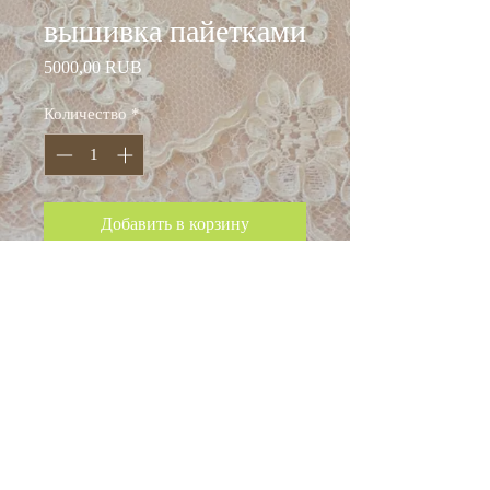
вышивка пайетками
Цена
5000,00 RUB
Количество
*
Добавить в корзину
вышивка пайетками на
плотной трикотажной
основе
ширина: 140 см
состав: вискоза 100%
Италия